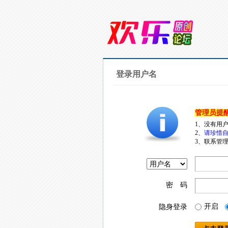
登录用户名
管理员提
1、没有用
2、
请珍惜自
3、联系管理
密 码
开启
隐身登录