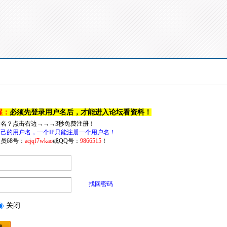
醒：
必须先登录用户名后，才能进入论坛看资料！
户名？点击右边→→→3秒免费注册！
己的用户名，一个IP只能注册一个用户名！
员68号：
acjqf7wkao
或QQ号：
9866515
！
找回密码
关闭