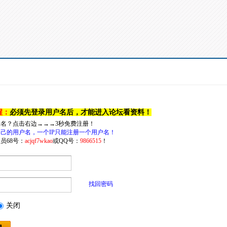
醒：
必须先登录用户名后，才能进入论坛看资料！
户名？点击右边→→→3秒免费注册！
己的用户名，一个IP只能注册一个用户名！
员68号：
acjqf7wkao
或QQ号：
9866515
！
找回密码
关闭