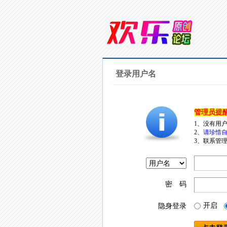
登录用户名
管理员提
1、没有用
2、
请珍惜自
3、联系管理
密 码
开启
隐身登录