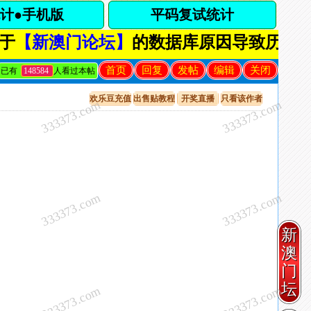
计●手机版
平码复试统计
于
【新澳门论坛】
的数据库原因导致历史记
首页
回复
发帖
编辑
关闭
已有
148584
人看过本帖
欢乐豆充值
出售贴教程
开奖直播
只看该作者
333373.com
333373.com
333373.com
333373.com
新
澳
门
坛
333373.com
333373.com