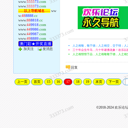
www.
5555
73
.com
www.
3333
73
.com
ww
-----以上导航域名-----
w.
48
8888
.cc
www.
88
8818
.cc
www.
44
9918
.com
333373.com
3
www.
44
9986
.com
www.
44
9987
.com
www.
49
8889
.com
澳门彩★开奖直播
人之相敬，敬于德；人之相交，交于情；人
加关注
发消息
三十年众生牛马，六十年诸佛龙象！欢乐以
人之相惜惜于品，人之相敬敬于德，人之相
333373.com
3
回复
上一页
首页
15
16
17
18
19
末页
下一页
333373.com
3
©2018-2024
欢乐论坛