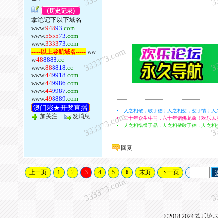
（历史记录）
拿笔记下以下域名
www.
948
93
.com
www.
5555
73
.com
www.
3333
73
.com
333373.com
3
ww
-----以上导航域名-----
w.
48
8888
.cc
www.
88
8818
.cc
www.
44
9918
.com
www.
44
9986
.com
www.
44
9987
.com
www.
49
8889
.com
澳门彩★开奖直播
人之相敬，敬于德；人之相交，交于情；人
333373.com
3
加关注
发消息
三十年众生牛马，六十年诸佛龙象！欢乐以
人之相惜惜于品，人之相敬敬于德，人之相
回复
上一页
1
2
3
4
5
6
末页
下一页
333373.com
3
©2018-2024
欢乐论坛