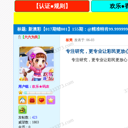
【认证●规则】
欢乐●
标题: 新澳彩【017期错001】155期：@精准特肖99.999999
【
六六为民
】
板凳
发表于: 06-03
333373.com
3
专注研究，更专业让彩民更放
专注研究，更专业让彩民更放心
333373.com
3
用户组：
欢乐★码农
发帖数：
423
333373.com
3
威望数：1803
金币：0