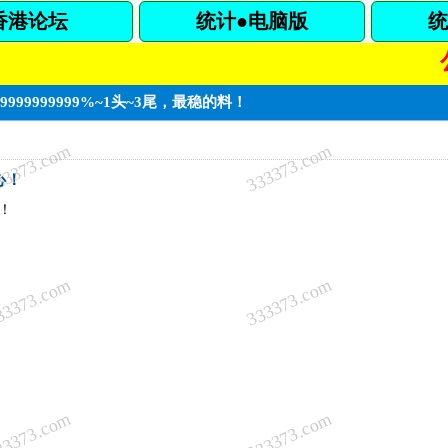
香港论坛
统计●电脑版
统
公
9999999999%~1头~3尾，最稳的料！
33373.com
333373.com
心！
！
33373.com
333373.com
33373.com
333373.com