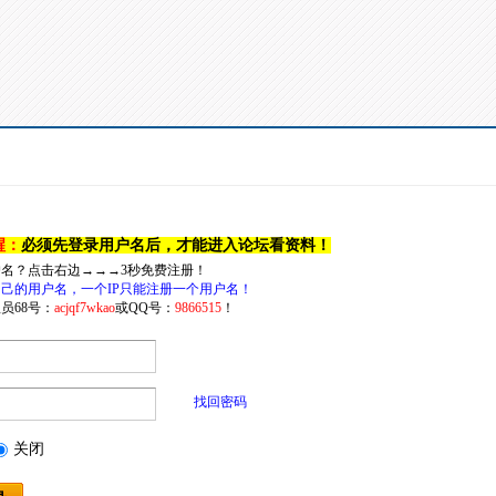
醒：
必须先登录用户名后，才能进入论坛看资料！
户名？点击右边→→→3秒免费注册！
己的用户名，一个IP只能注册一个用户名！
员68号：
acjqf7wkao
或QQ号：
9866515
！
找回密码
关闭