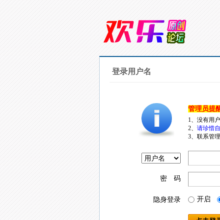
登录用户名
管理员提
1、没有用
2、
请珍惜自
3、联系管理
密 码
开启
隐身登录