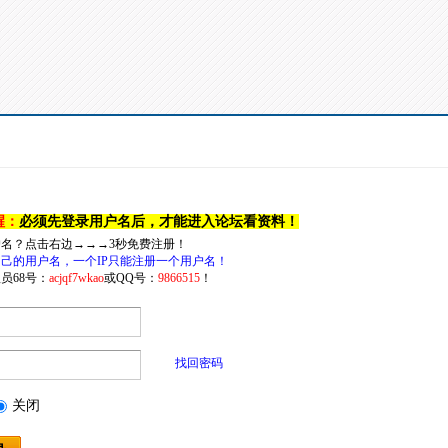
醒：
必须先登录用户名后，才能进入论坛看资料！
户名？点击右边→→→3秒免费注册！
己的用户名，一个IP只能注册一个用户名！
员68号：
acjqf7wkao
或QQ号：
9866515
！
找回密码
关闭