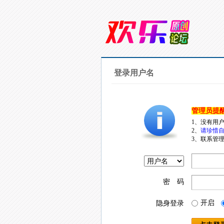
登录用户名
管理员提
1、没有用
2、
请珍惜自
3、联系管理
密 码
开启
隐身登录