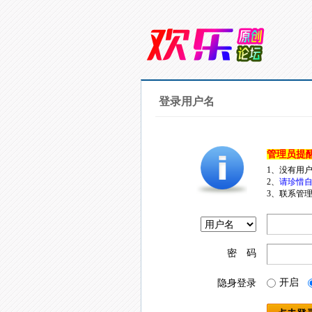
登录用户名
管理员提
1、没有用
2、
请珍惜自
3、联系管理
密 码
开启
隐身登录