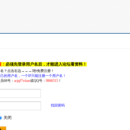
醒：
必须先登录用户名后，才能进入论坛看资料！
户名？点击右边→→→3秒免费注册！
己的用户名，一个IP只能注册一个用户名！
员68号：
acjqf7wkao
或QQ号：
9866515
！
找回密码
关闭