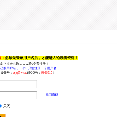
醒：
必须先登录用户名后，才能进入论坛看资料！
户名？点击右边→→→3秒免费注册！
己的用户名，一个IP只能注册一个用户名！
员68号：
acjqf7wkao
或QQ号：
9866515
！
找回密码
关闭