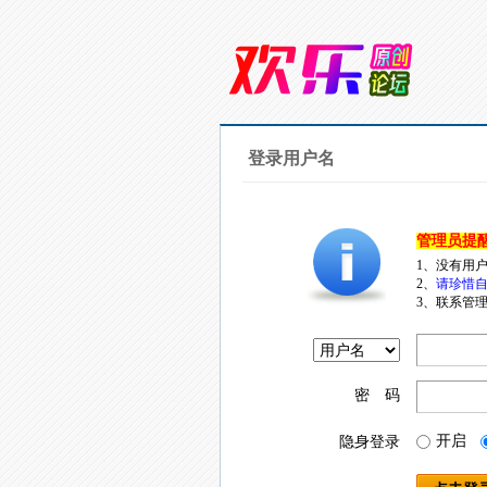
登录用户名
管理员提
1、没有用
2、
请珍惜自
3、联系管理
密 码
开启
隐身登录