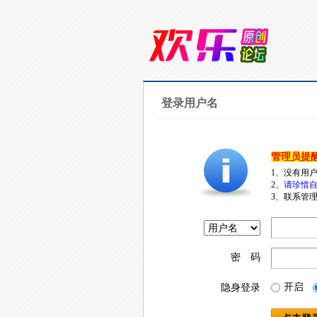
登录用户名
管理员提
1、没有用
2、
请珍惜自
3、联系管理
密 码
开启
隐身登录