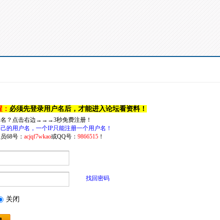
醒：
必须先登录用户名后，才能进入论坛看资料！
户名？点击右边→→→3秒免费注册！
己的用户名，一个IP只能注册一个用户名！
员68号：
acjqf7wkao
或QQ号：
9866515
！
找回密码
关闭