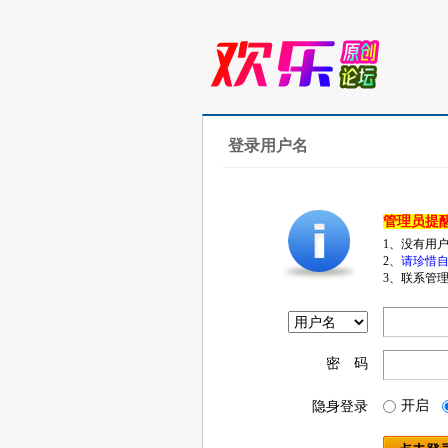
登录用户名
管理员提
1、没有用
2、
请珍惜自
3、联系管理
密 码
开启
隐身登录