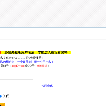
醒：
必须先登录用户名后，才能进入论坛看资料！
户名？点击右边→→→3秒免费注册！
己的用户名，一个IP只能注册一个用户名！
员68号：
acjqf7wkao
或QQ号：
9866515
！
找回密码
关闭