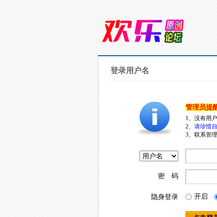
登录用户名
管理员提
1、没有用
2、
请珍惜自
3、联系管理
密 码
开启
隐身登录