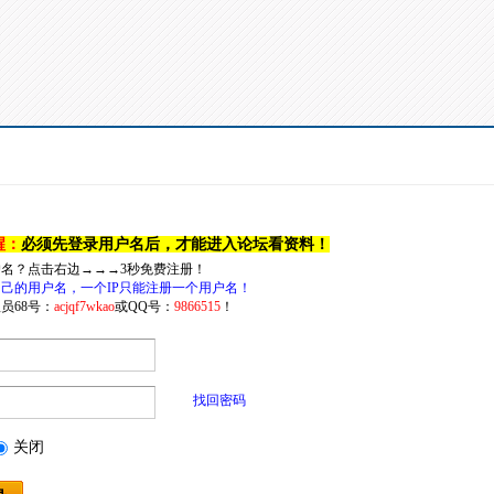
醒：
必须先登录用户名后，才能进入论坛看资料！
户名？点击右边→→→3秒免费注册！
己的用户名，一个IP只能注册一个用户名！
员68号：
acjqf7wkao
或QQ号：
9866515
！
找回密码
关闭