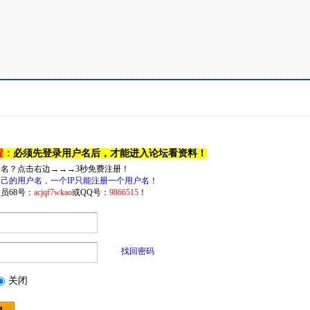
醒：
必须先登录用户名后，才能进入论坛看资料！
户名？点击右边→→→3秒免费注册！
己的用户名，一个IP只能注册一个用户名！
员68号：
acjqf7wkao
或QQ号：
9866515
！
找回密码
关闭