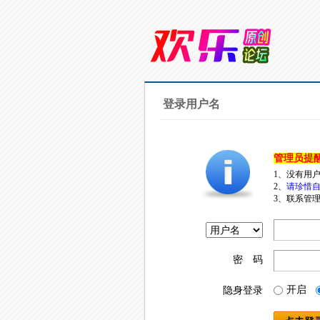
登录用户名
管理员提
1、没有用
2、
请珍惜自
3、联系管理
密 码
开启
隐身登录