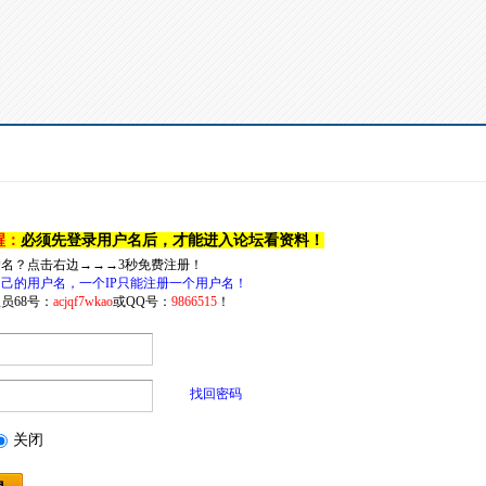
醒：
必须先登录用户名后，才能进入论坛看资料！
户名？点击右边→→→3秒免费注册！
己的用户名，一个IP只能注册一个用户名！
员68号：
acjqf7wkao
或QQ号：
9866515
！
找回密码
关闭