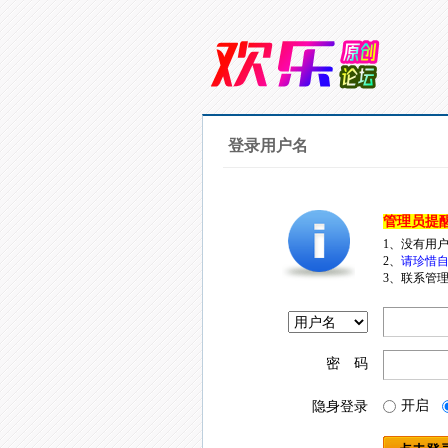
登录用户名
管理员提
1、没有用
2、
请珍惜自
3、联系管理
密 码
开启
隐身登录