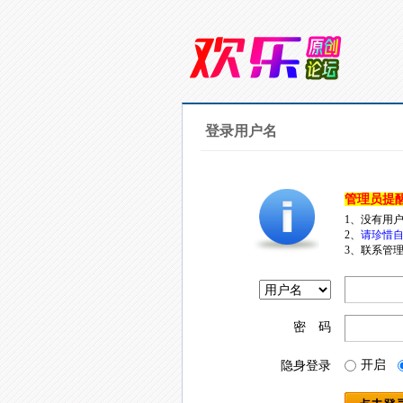
登录用户名
管理员提
1、没有用
2、
请珍惜自
3、联系管理
密 码
开启
隐身登录