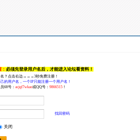
醒：
必须先登录用户名后，才能进入论坛看资料！
户名？点击右边→→→3秒免费注册！
己的用户名，一个IP只能注册一个用户名！
员68号：
acjqf7wkao
或QQ号：
9866515
！
找回密码
关闭