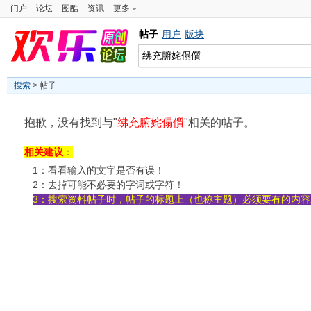
门户
论坛
图酷
资讯
更多
帖子
用户
版块
搜索
> 帖子
抱歉，没有找到与"
绋充腑姹傝儨
"相关的帖子。
相关建议
：
1：看看输入的文字是否有误！
2：去掉可能不必要的字词或字符！
3：搜索资料帖子时，帖子的标题上（也称主题）必须要有的内