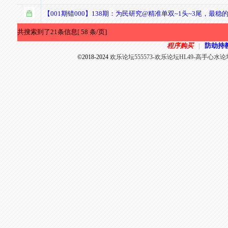
【001期错000】138期：为民研究@精准单双~1头~3尾，最稳
共搜索到了21条信息[ 58 条/页]
程序购买
防劫持
|
©2018-2024
欢乐论坛555573-欢乐论坛HL49-高手心