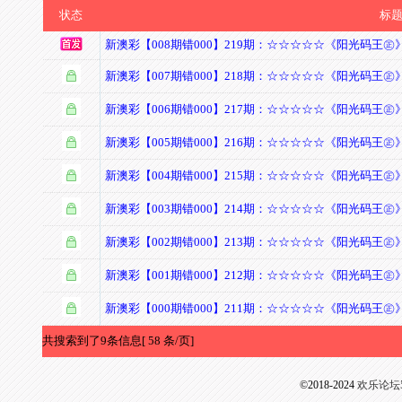
状态
标
新澳彩【008期错000】219期：☆☆☆☆☆《阳光码
新澳彩【007期错000】218期：☆☆☆☆☆《阳光码
新澳彩【006期错000】217期：☆☆☆☆☆《阳光码
新澳彩【005期错000】216期：☆☆☆☆☆《阳光码
新澳彩【004期错000】215期：☆☆☆☆☆《阳光码
新澳彩【003期错000】214期：☆☆☆☆☆《阳光码
新澳彩【002期错000】213期：☆☆☆☆☆《阳光码
新澳彩【001期错000】212期：☆☆☆☆☆《阳光码
新澳彩【000期错000】211期：☆☆☆☆☆《阳光码
共搜索到了9条信息[ 58 条/页]
©2018-2024
欢乐论坛