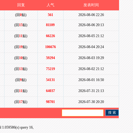
回复
人气
发表时间
(回
0
贴)
561
2026-08-06 22:26
(回
15
贴)
81109
2026-08-06 20:13
(回
11
贴)
66226
2026-08-05 21:12
(回
19
贴)
106676
2026-08-04 20:24
(回
10
贴)
59294
2026-08-03 19:29
(回
13
贴)
75219
2026-08-02 21:12
(回
9
贴)
54131
2026-08-01 16:50
(回
11
贴)
64037
2026-07-31 21:13
(回
17
贴)
98701
2026-07-30 20:20
al 1.059586(s) query 16,