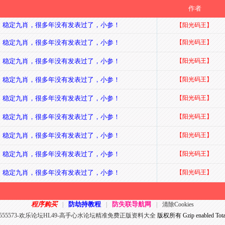
题
作者
王㊣》稳定九肖，很多年没有发表过了，小参！
【阳光码王】
王㊣》稳定九肖，很多年没有发表过了，小参！
【阳光码王】
王㊣》稳定九肖，很多年没有发表过了，小参！
【阳光码王】
王㊣》稳定九肖，很多年没有发表过了，小参！
【阳光码王】
王㊣》稳定九肖，很多年没有发表过了，小参！
【阳光码王】
王㊣》稳定九肖，很多年没有发表过了，小参！
【阳光码王】
王㊣》稳定九肖，很多年没有发表过了，小参！
【阳光码王】
王㊣》稳定九肖，很多年没有发表过了，小参！
【阳光码王】
王㊣》稳定九肖，很多年没有发表过了，小参！
【阳光码王】
程序购买
防劫持教程
防失联导航网
|
|
|
清除Cookies
555573-欢乐论坛HL49-高手心水论坛精准免费正版资料大全
版权所有 Gzip enabled
Tot