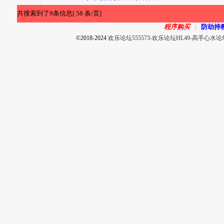
共搜索到了9条信息[ 58 条/页]
程序购买
防劫持
|
©2018-2024
欢乐论坛555573-欢乐论坛HL49-高手心