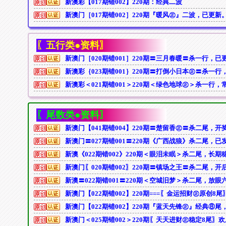
新澳彩【017期错002】220期：经典二波
新澳门［017期错002］220期『暖风㊣』二波，已更新
〖五行类●资料〗
新澳门［020期错001］220期〓三月春暖〓杀一行，已
〖尾数类●资料〗
新澳门〓027期错001〓220期《广西战狼》杀二尾，已