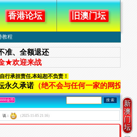
香港论坛
旧澳门坛
持教程
不准、全额退还
现金★欢迎来战
须自行承担责任,本站恕不负责！
承诺
（绝不会与任何一家的网投平台）
有一
8888金币
新
澳
子
说：
超亿四图，超哥能发料吗在这边
（2025-08-21 23:11）
门
过客
说：
（2026-06-15 13:13）
坛
说：
人民，你以后等确定了再发表好吗。好几次这样改，我早上就下好六 ..