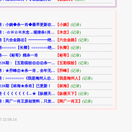
新澳彩【119期错001】220期：小婉◆杀一肖◆最早更新在欢乐论坛。
【小婉】
(记录)
新澳彩〈056期错002〉220期：-☆※☆※木念→规律杀1肖【发料宗旨:永远无条件免费】【欢乐‘独家’发帖】
【木念】
(记录)
新澳彩《095期错003》220期【六合金路㊣】━━━━━绝杀1肖━━━━━上料即固。
【六合金路】
(记录)
新澳彩→081期错003←220期=======【长卿】========绝杀一肖，已更新；
【长卿】
(记录)
期-----《彬哥》精杀一肖
【彬哥】
(记录)
【036期错000】《新澳彩》220期：【五彩缤纷㊣㊣㊣杀一肖】━━开奖后马上更新！
【五彩缤纷】
(记录)
新澳彩（042期错001）220期：★乔峰㊣★杀一肖，全年无错，太阳网独家发表！
【乔峰】
(记录)
新澳门《038期错002》220期：=========《我是梅州人㊣》========规律绝杀一肖=======欢乐坛永久免费发表
【我是梅州人】
(记录)
】220期【林海★杀肖】已更新！
【林海】
(记录)
新澳彩〖033期错002〗220期《《《《《《《→★【纵横天下㊣】生肖☆百期错一★←》》》》》》》镇坛之宝★谁与争锋！
【纵横天下】
(记录)
新澳彩【034期错001】220期：两广一肖王原创资料，只发最稳定的给大家参考。。
【两广一肖王】
(记录)
 22:06:14