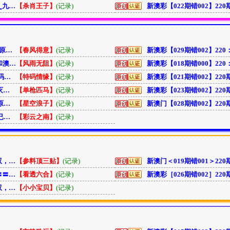
新澳彩【024期错003】220期▁▁▁▁杀肖王子▁▁▁▁九肖▁九肖★★★期期最早更新。。。
【杀肖王子】
(记录)
新澳彩【024期错002】220期：▓▓▓▓▓▓╠春风得意㊣╣原创37码╣▓▓▓▓▓▓╠欢乐坛独家发表。
【春风得意】
(记录)
新澳彩【029期错002】220
新澳彩【025期错002】220期：原创37码，欢乐香港坛和澳门坛同时发表。。
【风雨无阻】
(记录)
新澳彩(021期错001) 220期：▁▂▃▄▅▆▇█★期期37码★欢乐论坛独家发表资料★█▇▆▅▄▃▂▁欢迎参考。
【特码情缘】
(记录)
新澳彩【021期错003】220期▓▓▓《单枪匹马㊣》▓▓▓灭庄37码，已更新。。。
【单枪匹马】
(记录)
新澳彩〖020期错002〗220期：======星空浪子★★★原创37码★★★=====已更新！
【星空浪子】
(记录)
新澳门【036期错003】220期：《彩云之南》37码====已更新！
【彩云之南】
(记录)
新澳门＜021期错002＞220期〖参料顶三贴㊣〗三半单双，已发表！
【参料顶三贴】
(记录)
新澳〓020期错002〓220期：【看透六合㊣】三半单双〓〓〓期期实战，只在欢乐坛发表！
【看透六合】
(记录)
新澳彩『028期错002』220期：（小小宝贝㊣）三半单双，长期发表；
【小小宝贝】
(记录)