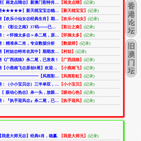
11-24 22:21）
人
说：
对错都不准骂人
（2025-11-11 16:55）
新澳彩＜056期错003＞220期〖画龙点睛㊣〗新澳门彩特肖，主前，更新完毕。
【画龙点睛】
(记录)
香
人
说：
（2025-11-05 21:16）
新澳门｛050期错002｝220期★★★★★〖新天线宝宝㊣稳中生肖〗★★★★★支持欢乐坛，期期发表！
【新天线宝宝】
(记录)
港
新澳彩【052期错003】220期【欢乐小仙女㊣经典生肖】期期实战。
【欢乐小仙女】
(记录)
论
新澳门【036期错003】220期：《彩云之南》37码====已更新！
【彩云之南】
(记录)
坛
新澳门（030期错001）220期：＜怀揣太多㊣＞杀二尾，原创早更新！
【怀揣太多】
(记录)
20期：精准杀二肖，专业数据分析
【数据师】
(记录)
旧
新澳门《031期错002》220期【村姑㊣特肖在其中】期期发表，支持欢乐论坛。
【村姑】
(记录)
澳
20期《广西战狼》杀二尾，已发表！
【广西战狼】
(记录)
门
新澳门＜029期错001＞220期【小燕南飞㊣原创8尾】欢迎长期跟踪！
【小燕南飞】
(记录)
坛
新澳＜029期错001＞220期━━━━━━━━━━【风雨彩虹㊣】公式生肖━━━━━━━━━━放眼六合===谁与争锋！
【风雨彩虹】
(记录)
新澳彩『028期错002』220期：（小小宝贝㊣）三半单双，长期发表；
【小小宝贝】
(记录)
新澳《027期错002》220期：〖眼动心热㊣〗杀一头，放眼六合★谁与争锋！
【眼动心热】
(记录)
新澳彩【026期错002】220期：『执手迎风㊣』杀二尾，已发表！
【执手迎风】
(记录)
0期【我是大师兄㊣】经典6肖，稳赢.
【我是大师兄】
(记录)