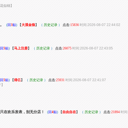
如花似锦
】
表。
(
回
3
贴
)
【
大漠金狼
】
（
历史记录
）
点击:
15836
时间:2026-08-07 22:44:02
(
回
5
贴
)
【
马上注册
】
（
历史记录
）
点击:
26075
时间:2026-08-07 22:43:05
(
回
5
贴
)
【
得亿
】
（
历史记录
）
点击:
25931
时间:2026-08-07 22:41:07
子
】
特〗只在欢乐发表，别无分店！
(
回
4
贴
)
【
自由自在
】
（
历史记录
）
点击:
21894
时间:2