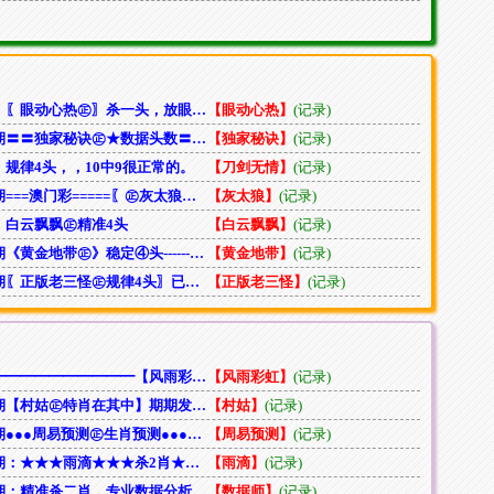
新澳《027期错002》220期：〖眼动心热㊣〗杀一头，放眼六合★谁与争锋！
【眼动心热】
(记录)
新澳彩【025期错001】220期〓〓独家秘诀㊣★数据头数〓〓不跟风，见帖更新！
【独家秘诀】
(记录)
期：规律4头，，10中9很正常的。
【刀剑无情】
(记录)
新澳彩【029期错001】220期===澳门彩=====〖㊣灰太狼㊣〗=======原创4头，主前。。。
【灰太狼】
(记录)
期：白云飘飘㊣精准4头
【白云飘飘】
(记录)
新澳门＜019期错001＞220期《黄金地带㊣》稳定④头---------------发帖有奖。
【黄金地带】
(记录)
新澳门＜022期错002＞220期〖正版老三怪㊣规律4头〗已发表！
【正版老三怪】
(记录)
新澳＜029期错001＞220期━━━━━━━━━━【风雨彩虹㊣】公式生肖━━━━━━━━━━放眼六合===谁与争锋！
【风雨彩虹】
(记录)
新澳门《031期错002》220期【村姑㊣特肖在其中】期期发表，支持欢乐论坛。
【村姑】
(记录)
新澳彩【023期错001】220期●●●周易预测㊣生肖预测●●●见帖更新；
【周易预测】
(记录)
新澳彩《054期错002》220期：★★★雨滴★★★杀2肖★★★
【雨滴】
(记录)
20期：精准杀二肖，专业数据分析
【数据师】
(记录)